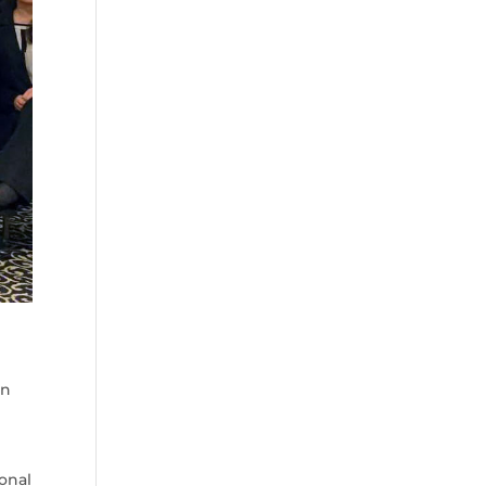
.
en
ional