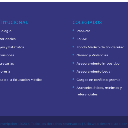
TITUCIONAL
COLEGIADOS
 Colegio
ProAPro
toridades
FoSAP
yes y Estatutos
Fondo Médico de Solidaridad
misiones
Género y Violencias
cretarías
Asesoramiento impositivo
sorería
Asesoramiento Legal
sa de la Educación Médica
Cargos en conflicto gremial
Aranceles éticos, mínimos y
referenciales
unscripción | 2020 © Todos los derechos reservados | Sitio web desarrollado po