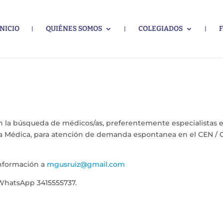
INICIO
QUIÉNES SOMOS
COLEGIADOS
n la búsqueda de médicos/as, preferentemente especialistas 
nica Médica, para atención de demanda espontanea en el CEN /
información a
mgusruiz@gmail.com
 WhatsApp 3415555737.