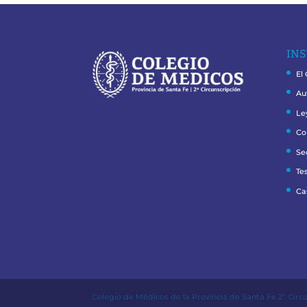
INS
El
Au
Le
Co
Se
Te
Ca
Colegio de Médicos de la Provincia de Santa Fe 2º Circ