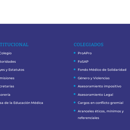
TITUCIONAL
COLEGIADOS
 Colegio
ProAPro
toridades
FoSAP
yes y Estatutos
Fondo Médico de Solidaridad
misiones
Género y Violencias
cretarías
Asesoramiento impositivo
sorería
Asesoramiento Legal
sa de la Educación Médica
Cargos en conflicto gremial
Aranceles éticos, mínimos y
referenciales