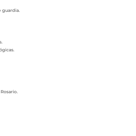
 guardia.
s.
ógicas.
 Rosario.