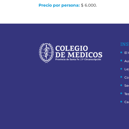
Precio por persona:
$ 6.000.
INS
El
Au
Le
Co
Se
Te
Ca