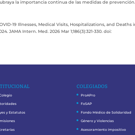
 subraya la importancia continua de las medidas de prevención
ID-19 Illnesses, Medical Visits, Hospitalizations, and Deaths 
. JAMA Intern. Med. 2026 Mar 1;186(3):321-330. doi:
TITUCIONAL
COLEGIADOS
 Colegio
ProAPro
toridades
FoSAP
yes y Estatutos
Fondo Médico de Solidaridad
misiones
Género y Violencias
cretarías
Asesoramiento impositivo