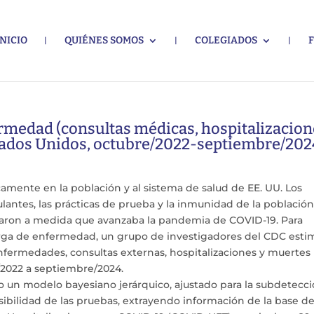
INICIO
QUIÉNES SOMOS
COLEGIADOS
ermedad (consultas médicas, hospitalizacio
stados Unidos, octubre/2022-septiembre/202
mente en la población y al sistema de salud de EE. UU. Los
rculantes, las prácticas de prueba y la inmunidad de la població
naron a medida que avanzaba la pandemia de COVID-19. Para
arga de enfermedad, un grupo de investigadores del CDC esti
nfermedades, consultas externas, hospitalizaciones y muertes
/2022 a septiembre/2024.
do un modelo bayesiano jerárquico, ajustado para la subdetecc
sibilidad de las pruebas, extrayendo información de la base d