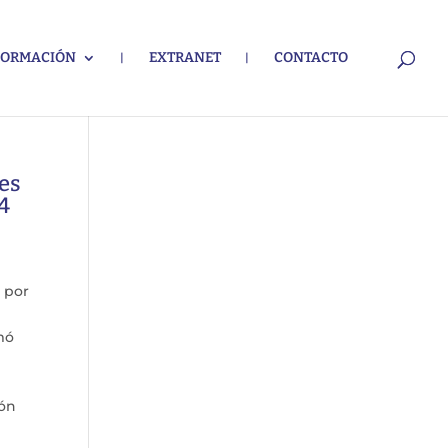
FORMACIÓN
EXTRANET
CONTACTO
nes
4
n por
mó
ión
e