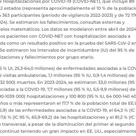
de Hospitalizaciones por COVID-19 (COVID-NET), que incluye 89
 12 estados (representa aproximadamente el 10 % de la poblac
363 participantes (periodo de vigilancia 2022-2023) y de 72 17
24). Se estimaron los fallecimientos, consultas externas y
os matemáticos. Los datos se modelaron entre abril de 2024
los pacientes con COVID-NET con hospitalización asociada a
ida como un resultado positivo en la prueba del SARS-CoV-2 en
. Se estimaron los intervalos de incertidumbre (IU) del 95 % de
zaciones y fallecimientos por grupo etario.
5 % UI, 25,3-64,0 millones) de enfermedades asociadas a la CO
de visitas ambulatorias, 1,1 millones (95 % IU, 0,9-1,4 millones) de
-132 500) muertes. En 2023-2024, se estimaron 33,0 millones (95
iadas a la COVID-19, 7,7 millones (95 % IU, 5,5-9,9 millones) de
600-1039 000) hospitalizaciones y 100 800 (95 % IU, 64 000-140 4
ños o más representaron el 17,7 % de la población total de EE.
66,9) de las enfermedades asociadas a la COVID-19, el 64,3 % (IC
7,6 % (IC 95 %, 65,9-69,2) de las hospitalizaciones y el 81,2 % (IC
io transversal, a pesar de la disminución del primer al segundo
9 continuó teniendo un gran impacto en EE. UU., especialment