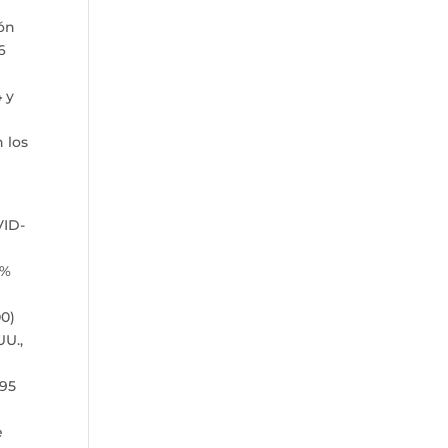
ión
6
 y
 los
VID-
 %
00)
UU.,
 95
e