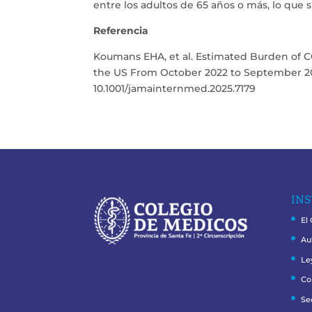
entre los adultos de 65 años o más, lo que
Referencia
Koumans EHA, et al. Estimated Burden of COV
the US From October 2022 to September 2024
10.1001/jamainternmed.2025.7179
INS
El
Au
Le
Co
Se