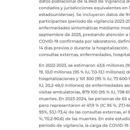
datos poblacional de la Red de Vigilancia 
condados y jurisdicciones equivalentes en
estadounidense). Se incluyeron datos de 94 
participantes (periodo de vigilancia 2023-20
enfermedades sintomáticas mediante model
septiembre de 2025, prestando atención a 
COVID-19 confirmada por laboratorio, defin
14 días previos o durante la hospitalización
consultas externas, enfermedades, hospitali
En 2022-2023, se estimaron 43,6 millones (9
19, 10,0 millones (95 % IU, 7,0-13,1 millones) 
hospitalizaciones y 101 300 (95 % IU, 73 600
IU, 20,2-49,0 millones) de enfermedades asoc
visitas ambulatorias, 879 100 (95 % IU, 738 
muertes. En 2023-2024, las personas de 65 a
pero representaron el 47,9 % (IC 95 %, 27,1-
95%, 53,1-73,4) de las consultas externas, el 6
%, 70,2-90,6) de las muertes. En este estud
período de vigilancia, la carga de COVID-1