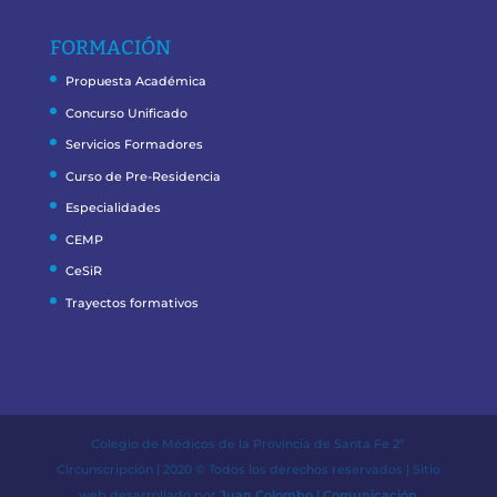
FORMACIÓN
Propuesta Académica
Concurso Unificado
Servicios Formadores
Curso de Pre-Residencia
Especialidades
CEMP
CeSiR
Trayectos formativos
Colegio de Médicos de la Provincia de Santa Fe 2º
Circunscripción | 2020 © Todos los derechos reservados | Sitio
web desarrollado por
Juan Colombo | Comunicación