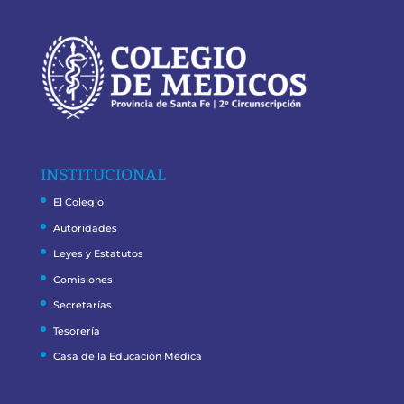
INSTITUCIONAL
El Colegio
Autoridades
Leyes y Estatutos
Comisiones
Secretarías
Tesorería
Casa de la Educación Médica