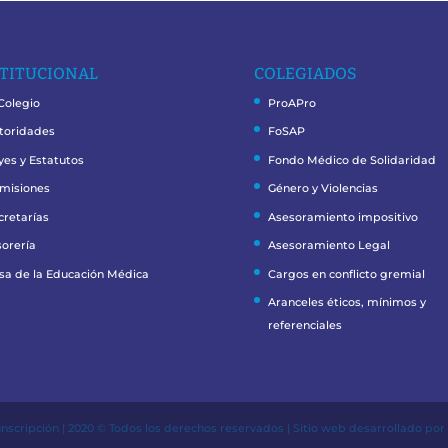
TITUCIONAL
COLEGIADOS
 Colegio
ProAPro
toridades
FoSAP
yes y Estatutos
Fondo Médico de Solidaridad
misiones
Género y Violencias
cretarías
Asesoramiento impositivo
sorería
Asesoramiento Legal
sa de la Educación Médica
Cargos en conflicto gremial
Aranceles éticos, mínimos y
referenciales
unscripción | 2020 © Todos los derechos reservados | Sitio web desarrollado po