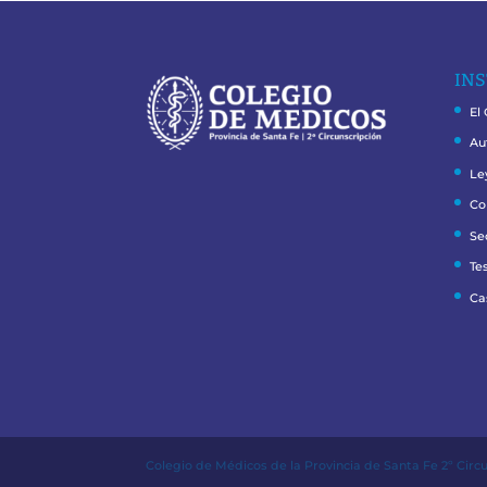
INS
El
Au
Le
Co
Se
Te
Ca
Colegio de Médicos de la Provincia de Santa Fe 2º Circ