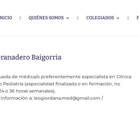
INICIO
QUIÉNES SOMOS
COLEGIADOS
Granadero Baigorria
queda de médica/o preferentemente especialista en Clínica
 Pediatría (especialidad finalizada o en formación, no
24 o 36 horas semanales).
or información a: leogiordana.med@gmail.com /