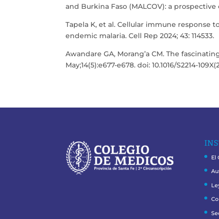
and Burkina Faso (MALCOV): a prospective c
Tapela K, et al. Cellular immune response t
endemic malaria. Cell Rep 2024; 43: 114533.
Awandare GA, Morang’a CM. The fascinating 
May;14(5):e677-e678. doi: 10.1016/S2214-109X(
INS
El
Au
Le
Co
Se