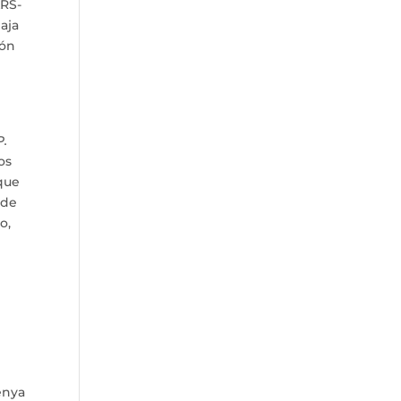
ARS-
aja
ión
P.
os
 que
 de
o,
enya