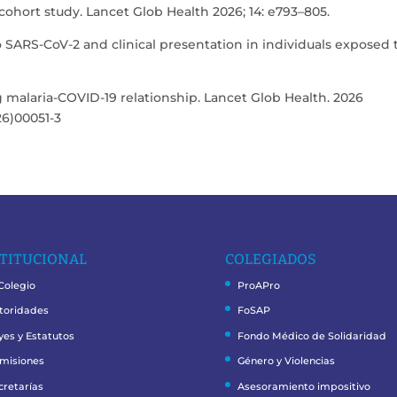
ohort study. Lancet Glob Health 2026; 14: e793–805.
o SARS-CoV-2 and clinical presentation in individuals exposed 
malaria-COVID-19 relationship. Lancet Glob Health. 2026
26)00051-3
TITUCIONAL
COLEGIADOS
 Colegio
ProAPro
toridades
FoSAP
yes y Estatutos
Fondo Médico de Solidaridad
misiones
Género y Violencias
cretarías
Asesoramiento impositivo