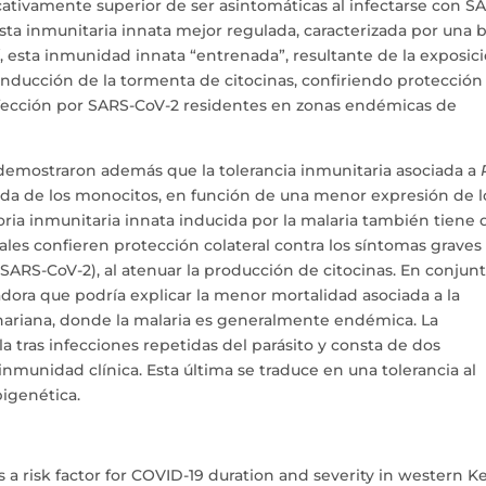
cativamente superior de ser asintomáticas al infectarse con S
sta inmunitaria innata mejor regulada, caracterizada por una b
í, esta inmunidad innata “entrenada”, resultante de la exposic
 inducción de la tormenta de citocinas, confiriendo protección
nfección por SARS-CoV-2 residentes en zonas endémicas de
s demostraron además que la tolerancia inmunitaria asociada a
ida de los monocitos, en función de una menor expresión de l
ria inmunitaria innata inducida por la malaria también tiene
ales confieren protección colateral contra los síntomas graves
SARS-CoV-2), al atenuar la producción de citocinas. En conjunt
adora que podría explicar la menor mortalidad asociada a la
ahariana, donde la malaria es generalmente endémica. La
a tras infecciones repetidas del parásito y consta de dos
nmunidad clínica. Esta última se traduce en una tolerancia al
pigenética.
s a risk factor for COVID-19 duration and severity in western K