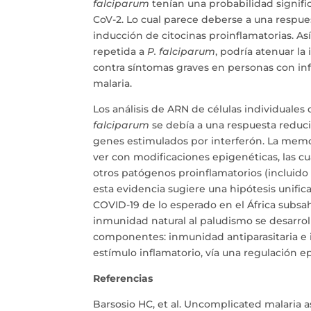
falciparum
tenían una probabilidad signifi
CoV-2. Lo cual parece deberse a una respue
inducción de citocinas proinflamatorias. As
repetida a
P. falciparum
, podría atenuar la
contra síntomas graves en personas con i
malaria.
Los análisis de ARN de células individuale
falciparum
se debía a una respuesta reduc
genes estimulados por interferón. La memo
ver con modificaciones epigenéticas, las cu
otros patógenos proinflamatorios (incluido 
esta evidencia sugiere una hipótesis unific
COVID-19 de lo esperado en el África subs
inmunidad natural al paludismo se desarroll
componentes: inmunidad antiparasitaria e i
estímulo inflamatorio, vía una regulación e
Referencias
Barsosio HC, et al. Uncomplicated malaria a