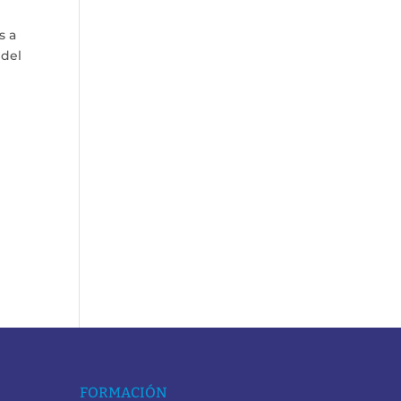
s a
 del
FORMACIÓN