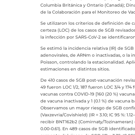
Columbia Británica y Ontario (Canadá); Dina
de la Colaboración para el Monitoreo de Va
Se utilizaron los criterios de definición de
certeza (LOC) de los casos de SGB revisados ​
la infección por SARS-CoV-2 se identificaron
Se estimó la incidencia relativa (IR) de SGB
adenovirales, de ARNm o inactivadas, o la
Poisson, controlando la estacionalidad. Apl
estimaciones en distintos sitios.
De 410 casos de SGB post-vacunación revisa
49 fueron LOC 1/2, 187 fueron LOC 3/4 y 174 
vacunas contra COVID-19 [160 (20 %) vacuna
de vacuna inactivada y 1 (0.1 %) de vacuna 
Observamos un mayor riesgo de SGB confir
(Vaxzevria/Covishield) (IR = 3.10; IC 95 %: 1
recibir BNT162b2 (Comirnaty/Tozinameran) (IR
0.00-0.61). En 489 casos de SGB identificad