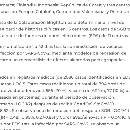
marca; Finlandia; Indonesia; República de Corea; y tres centr
cunas en Europa (Cataluña, Comunidad Valenciana, y Reino Uni
 caso de la Colaboración Brighton para determinar el nivel de
​a partir de historias clínicas en 15 centros. Los casos de SGB t
 a partir de fuentes de datos electrónicos (EDS) de 11 centros.
 en un plazo de 1 a 42 días tras la administración de vacunas
 infección por SARS-CoV-2, mediante modelos de regresión de
icaron un metaanálisis de efectos aleatorios para agrupar las
dos ​​en registros médicos (de 2086 casos identificados en EDS
fueron LOC 5. Estos casos recibieron un total de 794 dosis de
 de vector adenoviral, 556 (70 %) vacuna de ARNm, 77 (10 %) d
basada en proteínas) durante el período de observación.
mado (LOC 1/2) después de recibir ChAdOx1-S/nCoV-19
.12–8.62). Se observó una disminución del riesgo de SGB LOC 1/4 t
 = 0.48; IC 95%, 0.27-0.85) y CoronaVac/Sinovac (IR = 0.04; IC 
os por EDS tras la infección por SARS-CoV-2, se observó un