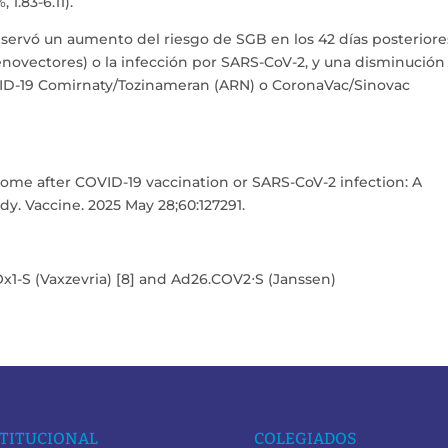
1.83-6.11).
bservó un aumento del riesgo de SGB en los 42 días posteriore
enovectores) o la infección por SARS-CoV-2, y una disminución
COVID-19 Comirnaty/Tozinameran (ARN) o CoronaVac/Sinovac
ndrome after COVID-19 vaccination or SARS-CoV-2 infection: A
udy. Vaccine. 2025 May 28;60:127291.
x1-S (Vaxzevria) [8] and Ad26.COV2⋅S (Janssen)
TITUCIONAL
COLEGIADOS