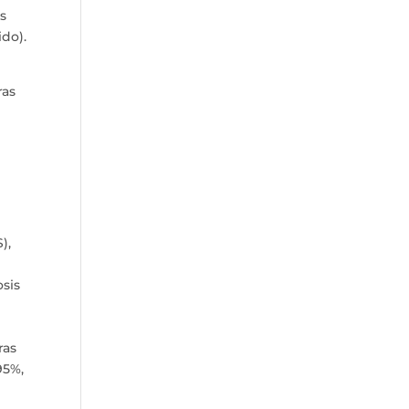
os
do).
ras
),
osis
ras
95%,