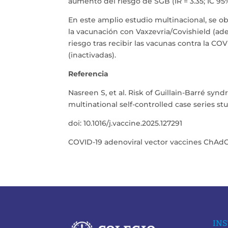
aumento del riesgo de SGB (IR = 3.35; IC 95%, 
En este amplio estudio multinacional, se o
la vacunación con Vaxzevria/Covishield (ad
riesgo tras recibir las vacunas contra la 
(inactivadas).
Referencia
Nasreen S, et al. Risk of Guillain-Barré sy
multinational self-controlled case series st
doi: 10.1016/j.vaccine.2025.127291
COVID-19 adenoviral vector vaccines ChAdO
INS