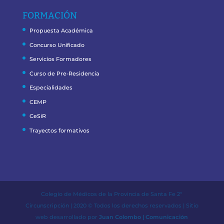
FORMACIÓN
Propuesta Académica
Concurso Unificado
Servicios Formadores
Curso de Pre-Residencia
Especialidades
CEMP
CeSiR
Trayectos formativos
Colegio de Médicos de la Provincia de Santa Fe 2º
Circunscripción | 2020 © Todos los derechos reservados | Sitio
web desarrollado por
Juan Colombo | Comunicación