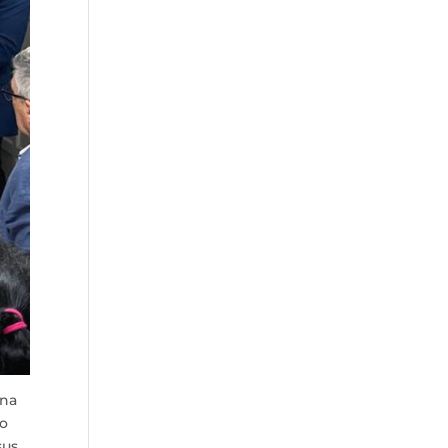
una
do
sus