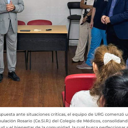
espuesta ante situaciones críticas, el equipo de URG comenzó 
ulación Rosario (Ce.Si.R.) del Colegio de Médicos, consolidan
alud y el bienestar de la comunidad, la cual busca perfeccionar 