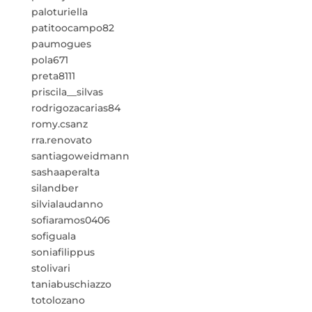
paloturiella
patitoocampo82
paumogues
pola671
preta8111
priscila__silvas
rodrigozacarias84
romy.csanz
rra.renovato
santiagoweidmann
sashaaperalta
silandber
silvialaudanno
sofiaramos0406
sofiguala
soniafilippus
stolivari
taniabuschiazzo
totolozano