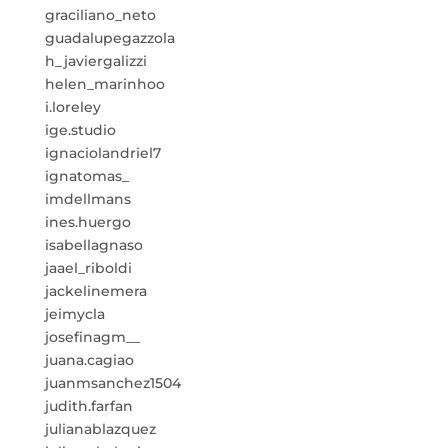
graciliano_neto
guadalupegazzola
h_javiergalizzi
helen_marinhoo
i.loreley
ige.studio
ignaciolandriel7
ignatomas_
imdellmans
ines.huergo
isabellagnaso
jaael_riboldi
jackelinemera
jeimycla
josefinagm__
juana.cagiao
juanmsanchez1504
judith.farfan
julianablazquez