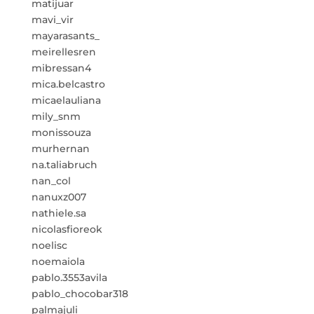
matijuar
mavi_vir
mayarasants_
meirellesren
mibressan4
mica.belcastro
micaelauliana
mily_snm
monissouza
murhernan
na.taliabruch
nan_col
nanuxz007
nathiele.sa
nicolasfioreok
noelisc
noemaiola
pablo.3553avila
pablo_chocobar318
palmajuli