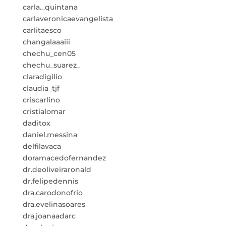
carla._quintana
carlaveronicaevangelista
carlitaesco
changalaaaiii
chechu_cen05
chechu_suarez_
claradigilio
claudia_tjf
criscarlino
cristialomar
daditox
daniel.messina
delfilavaca
doramacedofernandez
dr.deoliveiraronald
dr.felipedennis
dra.carodonofrio
dra.evelinasoares
dra.joanaadarc