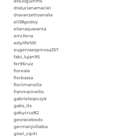
dra.olguinms
dralucianamaciel
dravanzettoanalia
eli38godoy
elianaquaranta
emi.ferra
estylife100
eugeniaespinosa357
fabi_lujan95
fer96ruiz
fioreale
florbassa
floriimansilla
franmarinellis
gabrielsopczyk
gabs_its
gabycruz82
georacebedo
germanjvillalba
gisel_cipiti