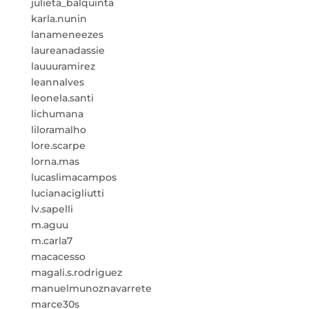
julieta_balquinta
karla.nunin
lanameneezes
laureanadassie
lauuuramirez
leannalves
leonela.santi
lichumana
liloramalho
lore.scarpe
lorna.mas
lucaslimacampos
lucianacigliutti
lv.sapelli
m.aguu
m.carla7
macacesso
magali.s.rodriguez
manuelmunoznavarrete
marce30s