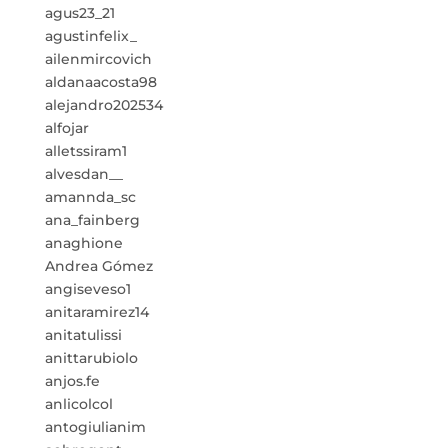
agus23_21
agustinfelix_
ailenmircovich
aldanaacosta98
alejandro202534
alfojar
alletssiram1
alvesdan__
amannda_sc
ana_fainberg
anaghione
Andrea Gómez
angiseveso1
anitaramirez14
anitatulissi
anittarubiolo
anjos.fe
anlicolcol
antogiulianim