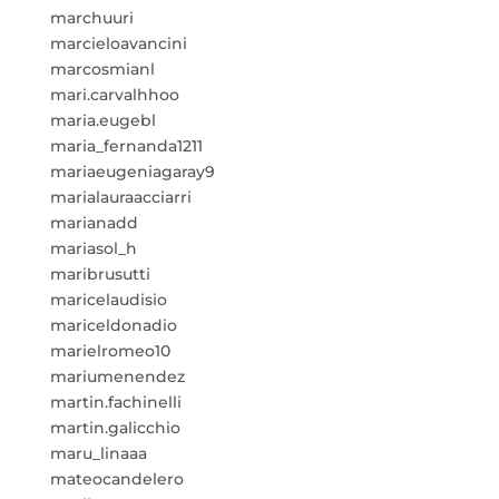
marchuuri
marcieloavancini
marcosmianl
mari.carvalhhoo
maria.eugebl
maria_fernanda1211
mariaeugeniagaray9
marialauraacciarri
marianadd
mariasol_h
maribrusutti
maricelaudisio
mariceldonadio
marielromeo10
mariumenendez
martin.fachinelli
martin.galicchio
maru_linaaa
mateocandelero