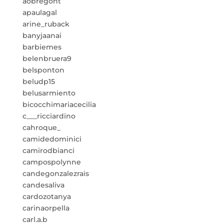
aobregont
apaulagal
arine_ruback
banyjaanai
barbiemes
belenbruera9
belsponton
beludp15
belusarmiento
bicocchimariacecilia
c___ricciardino
cahroque_
camidedominici
camirodbianci
campospolynne
candegonzalezrais
candesaliva
cardozotanya
carinaorpella
carl.a.b