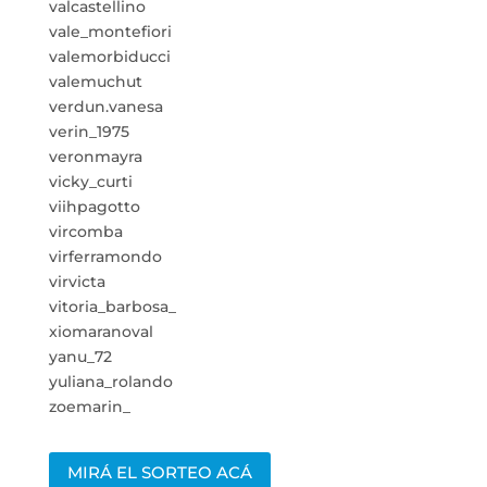
valcastellino
vale_montefiori
valemorbiducci
valemuchut
verdun.vanesa
verin_1975
veronmayra
vicky_curti
viihpagotto
vircomba
virferramondo
virvicta
vitoria_barbosa_
xiomaranoval
yanu_72
yuliana_rolando
zoemarin_
MIRÁ EL SORTEO ACÁ