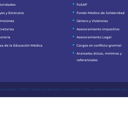
toridades
FoSAP
yes y Estatutos
Fondo Médico de Solidaridad
misiones
Género y Violencias
cretarías
Asesoramiento impositivo
sorería
Asesoramiento Legal
sa de la Educación Médica
Cargos en conflicto gremial
Aranceles éticos, mínimos y
referenciales
unscripción | 2020 © Todos los derechos reservados | Sitio web desarrollado po